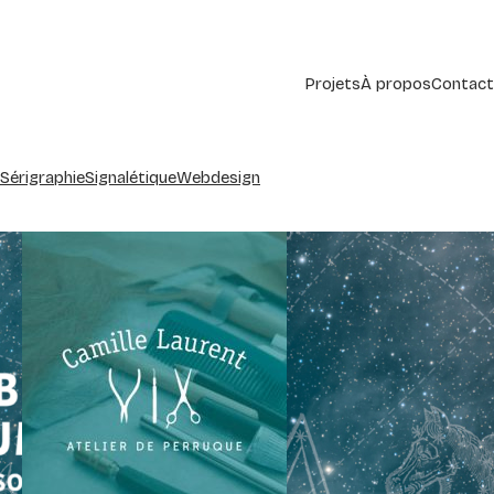
Projets
À propos
Contact
Sérigraphie
Signalétique
Webdesign