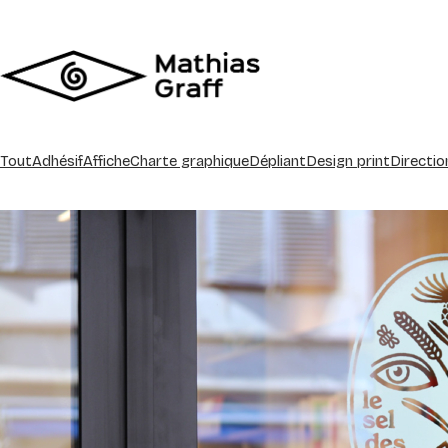
Tout
Adhésif
Affiche
Charte graphique
Dépliant
Design print
Directio