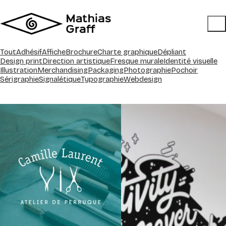
Tout
Adhésif
Affiche
Brochure
Charte graphique
Dépliant
Design print
Direction artistique
Fresque murale
Identité visuelle
Illustration
Merchandising
Packaging
Photographie
Pochoir
Sérigraphie
Signalétique
Typographie
Webdesign