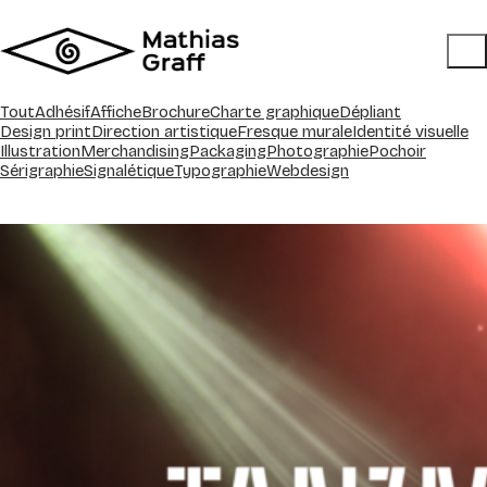
Tout
Adhésif
Affiche
Brochure
Charte graphique
Dépliant
Design print
Direction artistique
Fresque murale
Identité visuelle
Illustration
Merchandising
Packaging
Photographie
Pochoir
Sérigraphie
Signalétique
Typographie
Webdesign